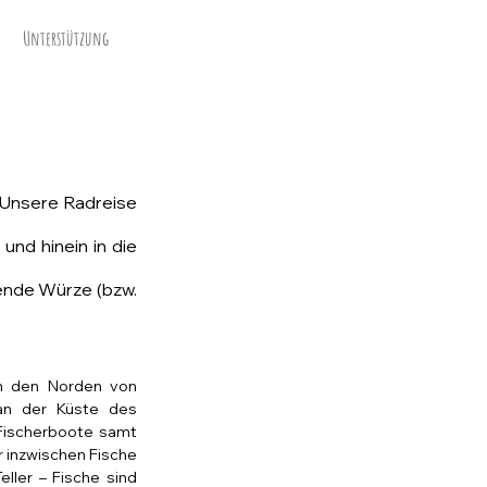
Unterstützung
 Unsere Radreise 
nd hinein in die 
nde Würze (bzw. 
n den Norden von 
an der Küste des 
Fischerboote samt 
 inzwischen Fische 
ler – Fische sind 