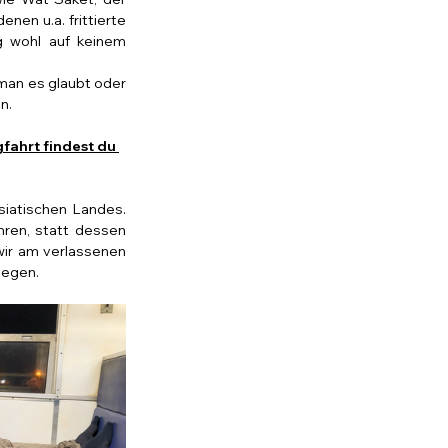
enen u.a. frittierte 
 wohl auf keinem 
man es glaubt oder 
n.
fahrt findest du 
iatischen Landes. 
hren, statt dessen 
ir am verlassenen 
legen.