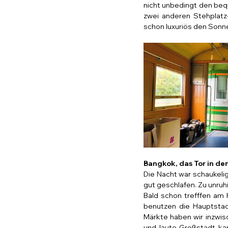
nicht unbedingt den bequ
zwei anderen Stehplat
schon luxuriös den Sonn
Bangkok, das Tor in de
Die Nacht war schaukeli
gut geschlafen. Zu unruh
Bald schon trefffen am H
benutzen die Hauptstadt
Märkte haben wir inzwisc
und laute Großstadt ka