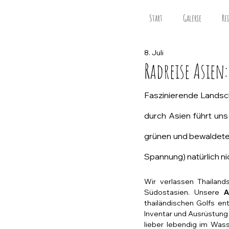
Start
Galerie
Re
8. Juli
Radreise Asien
Faszinierende Landsch
durch Asien führt uns 
grünen und bewaldete
Spannung) natürlich ni
Wir verlassen Thailan
Südostasien. Unsere 
A
thailändischen Golfs en
Inventar und Ausrüstung 
lieber lebendig im Wass