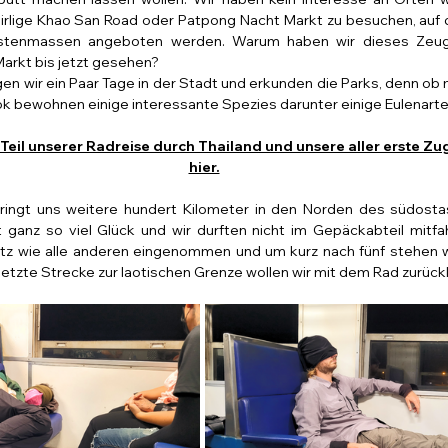
rlige 
Khao San Road
 oder 
Patpong Nacht Markt
 zu besuchen, auf d
ristenmassen angeboten werden. Warum haben wir dieses Zeug
arkt bis jetzt gesehen?
en wir ein Paar Tage in der Stadt und erkunden die Parks, denn ob 
kok bewohnen einige interessante Spezies darunter einige Eulenarte
eil unserer Radreise durch Thailand und unsere aller erste Zug
hier.
ringt uns weitere hundert Kilometer in den Norden des südostas
t ganz so viel Glück und wir durften nicht im Gepäckabteil mitfa
atz wie alle anderen eingenommen und um kurz nach fünf stehen w
e letzte Strecke zur laotischen Grenze wollen wir mit dem Rad zurück