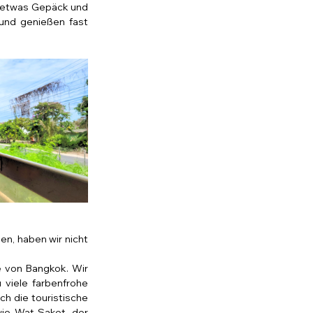
t etwas Gepäck und 
nd genießen fast 
n, haben wir nicht 
e von Bangkok. Wir 
viele farbenfrohe 
h die touristische 
ie Wat Saket, der 