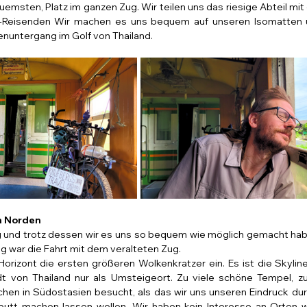
emsten, Platz im ganzen Zug. Wir teilen uns das riesige Abteil mi
z-Reisenden Wir machen es uns bequem auf unseren Isomatten u
enuntergang im Golf von Thailand.
n Norden
g und trotz dessen wir es uns so bequem wie möglich gemacht habe
ig war die Fahrt mit dem veralteten Zug.
orizont die ersten größeren Wolkenkratzer ein. Es ist die Skylin
 von Thailand nur als Umsteigeort. Zu viele schöne Tempel, zu 
hen in Südostasien besucht, als das wir uns unseren Eindruck durc
putt machen lassen wollen. Wir haben kein Interesse an Orten w