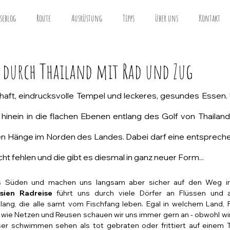
iseblog
Route
Ausrüstung
Tipps
über uns
Kontakt
: durch Thailand mit Rad und Zug
aft, eindrucksvolle Tempel und leckeres, gesundes Essen.
hinein in die flachen Ebenen entlang des Golf von Thailand u
n Hänge im Norden des Landes. Dabei darf eine entspreche
cht fehlen und die gibt es diesmal in ganz neuer Form...
ds Süden und machen uns langsam aber sicher auf den Weg i
sien 
Radreise
führt uns durch viele Dörfer an Flüssen und 
tlang, die alle samt vom Fischfang leben. Egal in welchem Land, 
wie Netzen und Reusen schauen wir uns immer gern an - obwohl wir
er schwimmen sehen als tot gebraten oder frittiert auf einem Tel