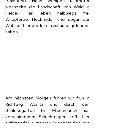
freilebend. Nach wenigen Kilometer 
wechselte die Landschaft von Wald in 
Heide. Hier leben halbwegs frei 
Wildpferde, Heckrinder und sogar der 
Wolf soll hier wieder ein zuhause gefunden 
haben. 
Am nächsten Morgen fuhren wir früh in 
Richtung Wörlitz und durch den 
Schlossgarten. Ein Mischmasch aus 
verschiedenen Stilrichtungen trifft hier 
aufeinander. In unseren Augen ist dies kein 
Muss für einen Zwischenstopp. Wir radeln 